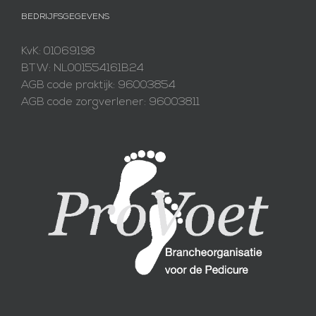
BEDRIJFSGEGEVENS
KvK: 01069198
BTW: NL001554161B24
AGB code praktijk: 96003854
AGB code zorgverlener: 96003811